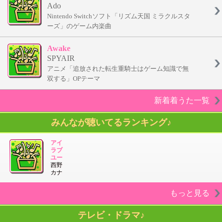
Ado
Nintendo Switchソフト「リズム天国 ミラクルスタ
ーズ」のゲーム内楽曲
Awake
SPYAIR
アニメ「追放された転生重騎士はゲーム知識で無
双する」OPテーマ
新着着うた一覧
みんなが聴いてるランキング♪
アイ
ラブ
ユー
西野
カナ
もっと見る
テレビ・ドラマ♪