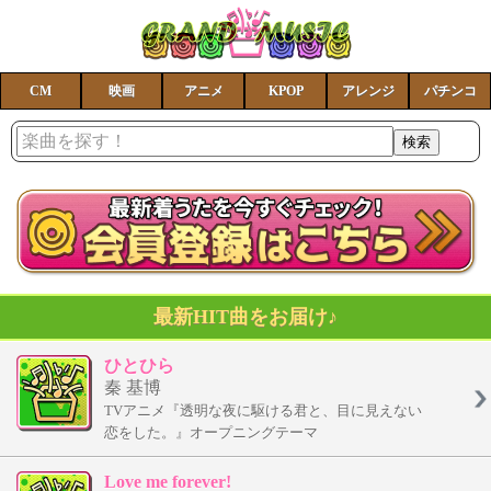
CM
映画
アニメ
KPOP
アレンジ
パチンコ
最新HIT曲をお届け♪
ひとひら
秦 基博
TVアニメ『透明な夜に駆ける君と、目に見えない
恋をした。』オープニングテーマ
Love me forever!