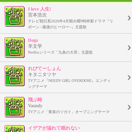
I love 人生!
宮本浩次
テレビ朝日系2026年4月期火曜9時枠新ドラマ『リ
ボーン ~最後のヒーロー~』主題歌
Dogs
羊文学
Netflixシリーズ「九条の大罪」主題歌
れびてーしょん
キタニタツヤ
TVアニメ『NEEDY GIRL OVERDOSE』エンディ
ングテーマ
飛ぶ時
Vaundy
TVアニメ「黄泉のツガイ」オープニングテーマ
イデアが溢れて眠れない