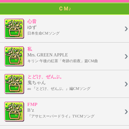
ＣＭ♪
心音
ゆず
日本生命CMソング
私
Mrs. GREEN APPLE
キリン 午後の紅茶「奇跡の前夜」篇CM曲
とどけ、ぜんぶ。
鬼ちゃん
au 『とどけ、ぜんぶ。』編CMソング
FMP
B’z
『アサヒスーパードライ』TVCMソング