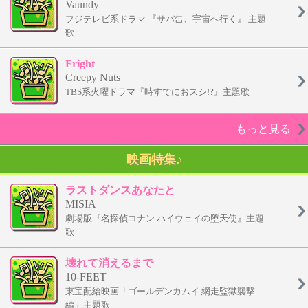
Vaundy
フジテレビ系ドラマ 『サバ缶、宇宙へ行く』 主題
歌
Fright
Creepy Nuts
TBS系火曜ドラマ『時すでにおスシ!?』主題歌
もっと見る
映画特集♪
ラストダンスあなたと
MISIA
劇場版『名探偵コナン ハイウェイの堕天使』主題
歌
壊れて消えるまで
10-FEET
東宝配給映画「ゴールデンカムイ 網走監獄襲撃
編」主題歌